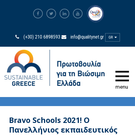
The Most Sustainable
Companies
(+30) 210 6898593
info@qualitynet.gr
GR
Η Πρωτοβουλία
Πρεσβευτές Βιωσιμότητας
Η Δύναμη της Συμμετοχής
menu
Παρατηρητήριο
Βιωσιμότητας
Bravo Sustainability Dialogue &
Awards
Bravo Schools 2021! Ο
Πανελλήνιος εκπαιδευτικός
Ελληνικός Κώδικας