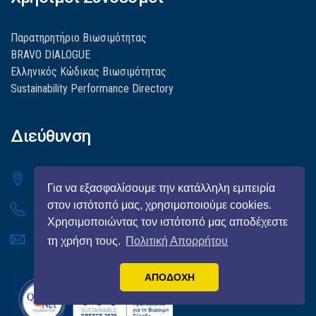
Παρατηρητήριο Βιωσιμότητας
BRAVO DIALOGUE
Ελληνικός Κώδικας Βιωσιμότητας
Sustainability Performance Directory
Διεύθυνση
Βησσαρίωνος 3-5, Τ.Κ.:10672 Αθήνα
Για να εξασφαλίσουμε την κατάλληλη εμπειρία
στον ιστότοπό μας, χρησιμοποιούμε cookies.
(+30) 210-6898593
Χρησιμοποιώντας τον ιστότοπό μας αποδέχεστε
info@qualitynet.gr
τη χρήση τους.
Πολιτική Απορρήτου
ΑΠΟΔΟΧΗ