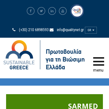
The Most Sustainable
Companies
(+30) 210 6898593
info@qualitynet.gr
GR
Η Πρωτοβουλία
Πρεσβευτές Βιωσιμότητας
Η Δύναμη της Συμμετοχής
menu
Παρατηρητήριο
Βιωσιμότητας
Bravo Sustainability Dialogue &
Awards
SARMED
Ελληνικός Κώδικας