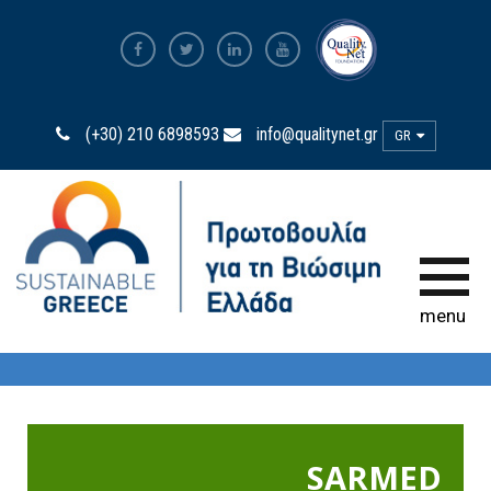
The Most Sustainable
Companies
(+30) 210 6898593
info@qualitynet.gr
GR
Η Πρωτοβουλία
Πρεσβευτές Βιωσιμότητας
Η Δύναμη της Συμμετοχής
menu
Παρατηρητήριο
Βιωσιμότητας
Bravo Sustainability Dialogue &
Awards
SARMED
Ελληνικός Κώδικας