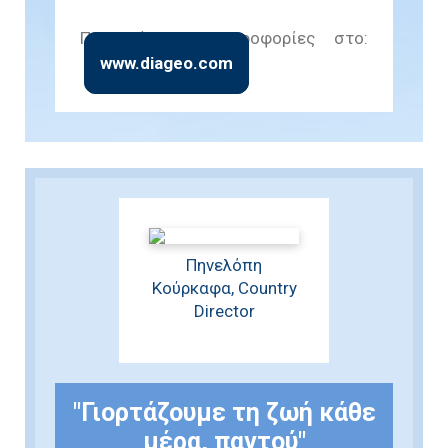
Περισσότερες πληροφορίες στο:
www.diageo.com
Πηνελόπη
Κούρκαφα, Country
Director
"Γιορτάζουμε τη ζωή κάθε
μέρα, παντού"